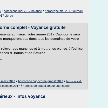
/
/
n
horoscope mai 2017 balance
horoscope mai 2017 taureau
017 vierge
orne complet - Voyance gratuite
résente au mieux, votre année 2017 Capricorne sera
 ne manqueront pas dans tous les domaines de votre
à relever vos manches et à mettre les pierres à l'édifice
uences d'Uranus et de Saturne.
..
/
/
ne mars 2017
horoscope capricorne gratuit 2017
horoscope du
/
it complet 2017
horoscope gratuit amour capricorne
érieux - Infos voyance