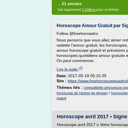
21 articles
→
Voir également
3 Vidéos
pour ce thème
Horoscope Amour Gratuit par Si
Follow @freehoroastro
Nous pensons que vous allez aimer notr
vedette l'amour gratuit, les horoscopes,
amour horoscope gratuit et prévisions 
horoscopes quotidiens amour gratuits e
On peut commencer...
Lire la suite
Date:
2017-05-18 05:15:39
Site :
https://www.freehoroscopesastro
Thèmes liés :
compatibilite amoureuse sign
/
horoscope de l'amour de demain
horoscope 
gratuit
Horoscope avril 2017 • Signe 
Horoscope avril 2017 o Votre horoscope 