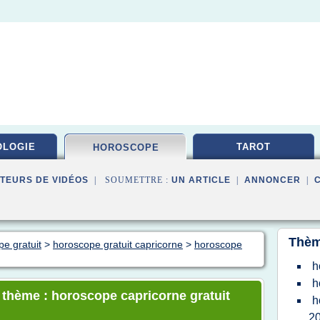
OLOGIE
TAROT
HOROSCOPE
TEURS DE VIDÉOS
| SOUMETTRE :
UN ARTICLE
|
ANNONCER
|
Thèm
pe gratuit
>
horoscope gratuit capricorne
>
horoscope
h
h
e thème : horoscope capricorne gratuit
h
2