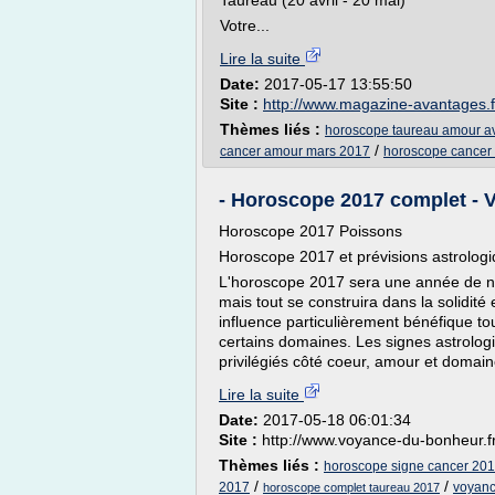
Taureau (20 avril - 20 mai)
Votre...
Lire la suite
Date:
2017-05-17 13:55:50
Site :
http://www.magazine-avantages.f
Thèmes liés :
horoscope taureau amour av
/
cancer amour mars 2017
horoscope cancer 
- Horoscope 2017 complet -
Horoscope 2017 Poissons
Horoscope 2017 et prévisions astrologi
L'horoscope 2017 sera une année de nouv
mais tout se construira dans la solidité 
influence particulièrement bénéfique to
certains domaines. Les signes astrologi
privilégiés côté coeur, amour et domain
Lire la suite
Date:
2017-05-18 06:01:34
Site :
http://www.voyance-du-bonheur.f
Thèmes liés :
horoscope signe cancer 20
/
/
2017
voyanc
horoscope complet taureau 2017