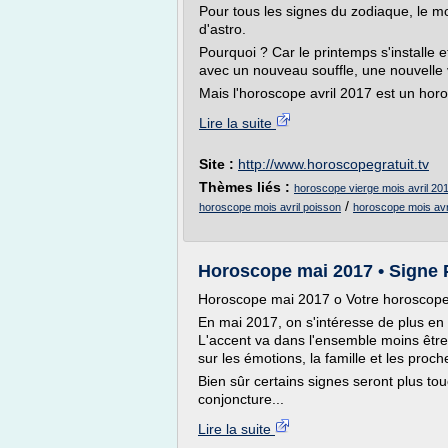
Pour tous les signes du zodiaque, le mo
d'astro.
Pourquoi ? Car le printemps s'installe
avec un nouveau souffle, une nouvelle vi
Mais l'horoscope avril 2017 est un horo
Lire la suite
Site :
http://www.horoscopegratuit.tv
Thèmes liés :
horoscope vierge mois avril 20
/
horoscope mois avril poisson
horoscope mois avr
Horoscope mai 2017 • Signe P
Horoscope mai 2017 o Votre horoscope 
En mai 2017, on s'intéresse de plus en p
L'accent va dans l'ensemble moins être
sur les émotions, la famille et les proch
Bien sûr certains signes seront plus to
conjoncture...
Lire la suite