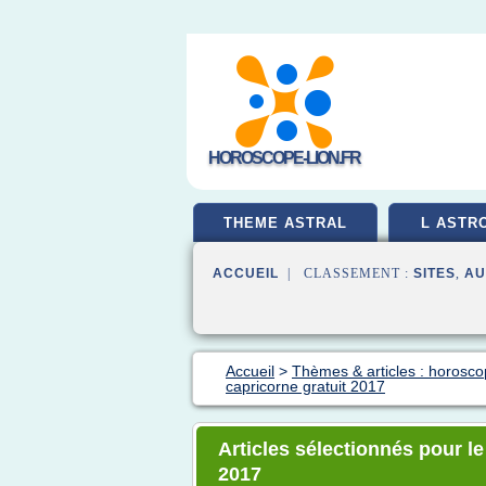
HOROSCOPE-LION.FR
THEME ASTRAL
L ASTR
ACCUEIL
| CLASSEMENT :
SITES
,
AU
Accueil
>
Thèmes & articles : horosco
capricorne gratuit 2017
Articles sélectionnés pour l
2017