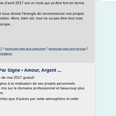
is d'avril 2017 est un mois qui va être fort en terme
 et vous donne l'énergie de recommencer vos projets
sion. Alors, bien sûr, tout ne va pas être tout rose.
scope...
/
/
/
17
horoscope mois avril capricorne
horoscope mois avril verseau
il balance
ar Signe • Amour, Argent ...
de mai 2017 gratuit!
lus à la réalisation de ses projets personnels.
 mis sur le domaine professionnel et beaucoup plus
es.
uchés que d'autres par cette atmosphère et cette