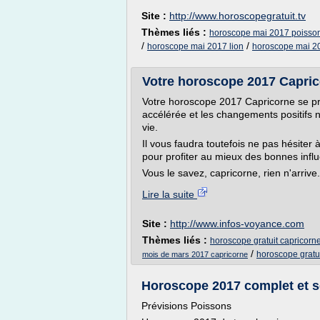
Site :
http://www.horoscopegratuit.tv
Thèmes liés :
horoscope mai 2017 poisso
/
/
horoscope mai 2017 lion
horoscope mai 2
Votre horoscope 2017 Capric
Votre horoscope 2017 Capricorne se p
accélérée et les changements positifs
vie.
Il vous faudra toutefois ne pas hésiter 
pour profiter au mieux des bonnes infl
Vous le savez, capricorne, rien n'arrive.
Lire la suite
Site :
http://www.infos-voyance.com
Thèmes liés :
horoscope gratuit capricor
/
horoscope gratu
mois de mars 2017 capricorne
Horoscope 2017 complet et s
Prévisions Poissons