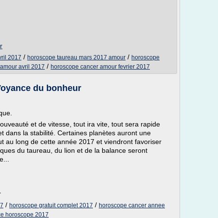
r
/
/
ril 2017
horoscope taureau mars 2017 amour
horoscope
/
amour avril 2017
horoscope cancer amour fevrier 2017
 Voyance du bonheur
que.
eauté et de vitesse, tout ira vite, tout sera rapide
et dans la stabilité. Certaines planètes auront une
ut au long de cette année 2017 et viendront favoriser
ques du taureau, du lion et de la balance seront
e...
r
/
/
17
horoscope gratuit complet 2017
horoscope cancer annee
e horoscope 2017