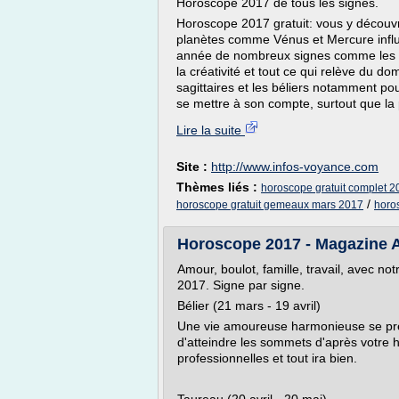
Horoscope 2017 de tous les signes.
Horoscope 2017 gratuit: vous y découv
planètes comme Vénus et Mercure influe
année de nombreux signes comme les gé
la créativité et tout ce qui relève du do
sagittaires et les béliers notamment po
se mettre à son compte, surtout que la p
Lire la suite
Site :
http://www.infos-voyance.com
Thèmes liés :
horoscope gratuit complet 2
/
horoscope gratuit gemeaux mars 2017
horo
Horoscope 2017 - Magazine 
Amour, boulot, famille, travail, avec n
2017. Signe par signe.
Bélier (21 mars - 19 avril)
Une vie amoureuse harmonieuse se pré
d'atteindre les sommets d'après votre 
professionnelles et tout ira bien.