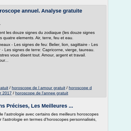
roscope annuel. Analyse gratuite
7
ent les douze signes du zodiaque (les douze signes
 quatre elements. Air, terre, feu et eau.
aux - Les signes de feu: Belier, lion, sagittaire - Les
 - Les signes de terre: Capricorne, vierge, taureau.
tres vous disent tout. Amour, argent et travail.
ur...
atuit
/
horoscope de l amour gratuit
/
horoscope d
r 2017
/
horoscope de l'annee gratuit
s Précises, Les Meilleures ...
 de l'astrologie avec certains des meilleurs horoscopes
our l'astrologie en termes d'horoscopes personnalisés,