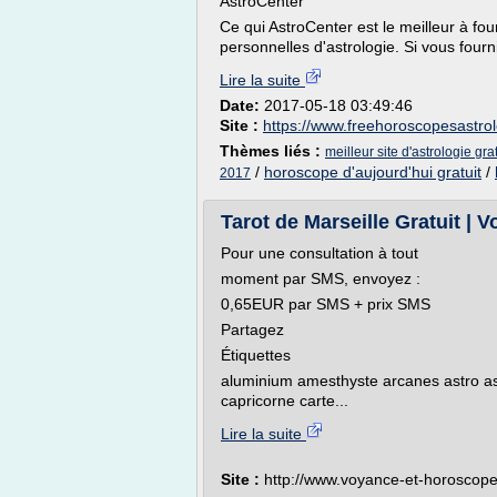
AstroCenter
Ce qui AstroCenter est le meilleur à fou
personnelles d'astrologie. Si vous fourn
Lire la suite
Date:
2017-05-18 03:49:46
Site :
https://www.freehoroscopesastro
Thèmes liés :
meilleur site d'astrologie grat
/
horoscope d'aujourd'hui gratuit
/
2017
Tarot de Marseille Gratuit |
Pour une consultation à tout
moment par SMS, envoyez :
0,65EUR par SMS + prix SMS
Partagez
Étiquettes
aluminium amesthyste arcanes astro ast
capricorne carte...
Lire la suite
Site :
http://www.voyance-et-horoscop