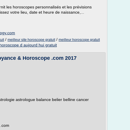
rnit les horoscopes personnalisés et les prévisions
issez votre lieu, date et heure de naissance,...
logy.com
/
/
uit
meilleur site horoscope gratuit
meilleur horoscope gratuit
horoscope d aujourd hui gratuit
 Voyance & Horoscope .com 2017
rologie astrologue balance belier belline cancer
e.com