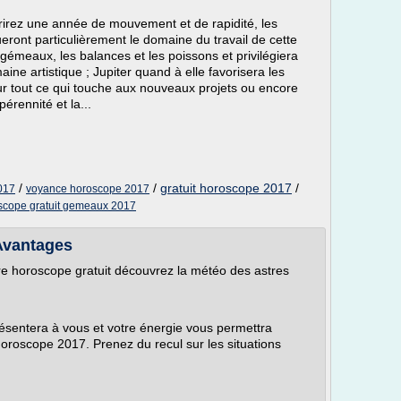
rirez une année de mouvement et de rapidité, les
ront particulièrement le domaine du travail de cette
meaux, les balances et les poissons et privilégiera
maine artistique ; Jupiter quand à elle favorisera les
ur tout ce qui touche aux nouveaux projets ou encore
érennité et la...
/
/
gratuit horoscope 2017
/
017
voyance horoscope 2017
scope gratuit gemeaux 2017
Avantages
otre horoscope gratuit découvrez la météo des astres
sentera à vous et votre énergie vous permettra
horoscope 2017. Prenez du recul sur les situations