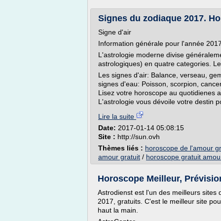
Signes du zodiaque 2017. Ho
Signe d'air
Information générale pour l'année 201
L'astrologie moderne divise généralem
astrologiques) en quatre categories. Les
Les signes d'air: Balance, verseau, geme
signes d'eau: Poisson, scorpion, cancer
Lisez votre horoscope au quotidienes as
L'astrologie vous dévoile votre destin po
Lire la suite
Date:
2017-01-14 05:08:15
Site :
http://sun.ovh
Thèmes liés :
horoscope de l'amour gr
amour gratuit
/
horoscope gratuit amou
Horoscope Meilleur, Prévision
Astrodienst est l'un des meilleurs sites
2017, gratuits. C'est le meilleur site p
haut la main.