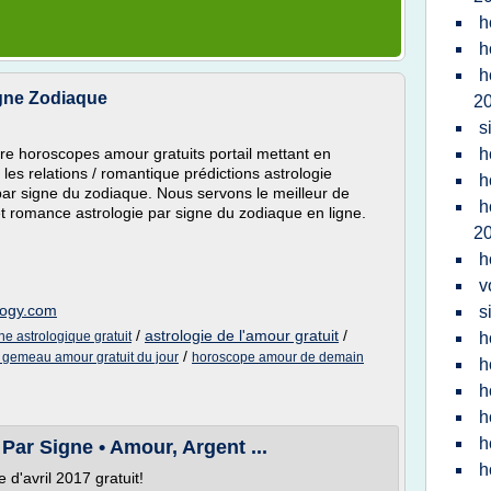
h
h
h
gne Zodiaque
2
s
e horoscopes amour gratuits portail mettant en
h
 les relations / romantique prédictions astrologie
h
par signe du zodiaque. Nous servons le meilleur de
h
t romance astrologie par signe du zodiaque en ligne.
2
h
v
logy.com
s
/
astrologie de l'amour gratuit
/
e astrologique gratuit
h
/
gemeau amour gratuit du jour
horoscope amour de demain
h
h
h
h
Par Signe • Amour, Argent ...
h
d'avril 2017 gratuit!