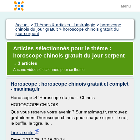
Menu
Accueil
>
Thèmes & articles : l astrologie
>
horoscope
chinois du jour gratuit
>
horoscope chinois gratuit du
jour serpent
Articles sélectionnés pour le thème :
horoscope chinois gratuit du jour serpent
3 articles
→
Aucune vidéo sélectionnée pour ce thème
Horoscope : horoscope chinois gratuit et complet
- maximag.fr
Horoscope >L'Horoscope du jour - Chinois
HOROSCOPE CHINOIS
Que vous réserve votre avenir ? Sur maximag.fr, retrouvez
gratuitement l'horoscope chinois pour chaque signe : le rat,
le buffle, le tigre, le...
Lire la suite
Date:
2017-05-17 16:39:14