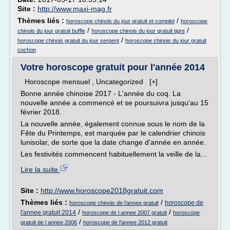
Site :
http://www.maxi-mag.fr
Thèmes liés :
/
horoscope chinois du jour gratuit et complet
horoscope
/
/
chinois du jour gratuit buffle
horoscope chinois du jour gratuit tigre
/
horoscope chinois gratuit du jour serpent
horoscope chinois du jour gratuit
cochon
Votre horoscope gratuit pour l'année 2014
Horoscope mensuel , Uncategorized [+]
Bonne année chinoise 2017 - L'année du coq. La
nouvelle année a commencé et se poursuivra jusqu'au 15
février 2018.
La nouvelle année, également connue sous le nom de la
Fête du Printemps, est marquée par le calendrier chinois
lunisolar, de sorte que la date change d'année en année.
Les festivités commencent habituellement la veille de la...
Lire la suite
Site :
http://www.horoscope2018gratuit.com
Thèmes liés :
/
horoscope de
horoscope chinois de l'annee gratuit
/
/
l'annee gratuit 2014
horoscope de l annee 2007 gratuit
horoscope
/
gratuit de l annee 2006
horoscope de l'annee 2012 gratuit