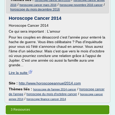
horoscope cancer avril 2016
horoscope cancer annee
/
/
/
2016
horoscope cancer mars 2016
horoscope novembre 2016 cancer
horoscope du mois decembre 2016
Horoscope Cancer 2014
Horoscope Cancer 2014
Ce qui sera important : L'amour
Pour les couples en désaccord c'est l'année pour enterré la
hache de guerre. Vous êtes célibataire ? Pas d'inquiétude
pour vous où l'été s'annonce chaud en amour. Vous aurez
l'âme d'un séducteur. Mais c'est que vers le mois d'octobre
où vous pourriez conclure une relation grâce à l'appui de
Jupiter. C'est une année où aussi la famille aura une
grande...
Lire la suite
Site :
http://www.horoscopeannuel2014.com
Thèmes liés :
/
horoscope cancer
horoscope de l'annee 2014 cancer
/
/
de l'annee
horoscope du mois d'octobre cancer
horoscope cancer
/
annee 2014
horoscope finance cancer 2014
3 Ressources