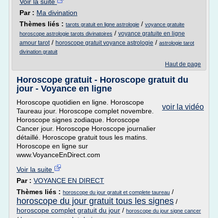
Voir la suite
Par :
Ma divination
Thèmes liés :
/
tarots gratuit en ligne astrologie
voyance gratuite
/
voyance gratuite en ligne
horoscope astrologie tarots divinatoires
/
/
amour tarot
horoscope gratuit voyance astrologie
astrologie tarot
divination gratuit
Haut de page
Horoscope gratuit - Horoscope gratuit du
jour - Voyance en ligne
Horoscope quotidien en ligne. Horoscope
voir la vidéo
Taureau jour. Horoscope complet novembre.
Horoscope signes zodiaque. Horoscope
Cancer jour. Horoscope Horoscope journalier
détaillé. Horoscope gratuit tous les matins.
Horoscope en ligne sur
www.VoyanceEnDirect.com
Voir la suite
Par :
VOYANCE EN DIRECT
Thèmes liés :
/
horoscope du jour gratuit et complete taureau
horoscope du jour gratuit tous les signes
/
horoscope complet gratuit du jour
/
horoscope du jour signe cancer