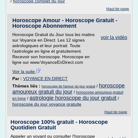
/
horoscope complet du jour
Haut de page
Horoscope Amour - Horoscope Gratuit -
Horoscope Abonnement
Horoscope Gratuit du Jour tous les matins
voir la vidéo
sur Voyance en Direct. Les 12 signes
astrologiques et leur portrait. Toute
l'astrologie en ligne et gratuitement.
Recevoir son horoscope. Horoscope en
ligne sur www.VoyanceEnDirect.com
Voir la suite
Par :
VOYANCE EN DIRECT
horoscope
Thèmes liés :
/
horoscope de l'amour du jour gratuit
amoureux gratuit du jour
/
horoscope amoureux gratuit
astrologie horoscope du jour gratuit
/
/
en ligne
horoscope du jour voyance gratuite
Haut de page
Horoscope 100% gratuit - Horoscope
Quotidien Gratuit
Appeler un voyant ou consulter l'horoscope