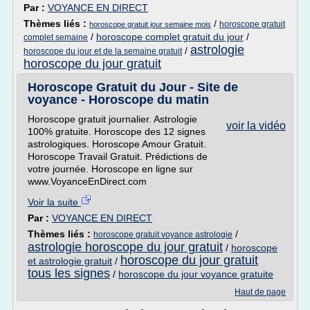
Par :
VOYANCE EN DIRECT
Thèmes liés :
/
horoscope gratuit
horoscope gratuit jour semaine mois
/
horoscope complet gratuit du jour
/
complet semaine
astrologie
/
horoscope du jour et de la semaine gratuit
horoscope du jour gratuit
Horoscope Gratuit du Jour - Site de
voyance - Horoscope du matin
Horoscope gratuit journalier. Astrologie
voir la vidéo
100% gratuite. Horoscope des 12 signes
astrologiques. Horoscope Amour Gratuit.
Horoscope Travail Gratuit. Prédictions de
votre journée. Horoscope en ligne sur
www.VoyanceEnDirect.com
Voir la suite
Par :
VOYANCE EN DIRECT
Thèmes liés :
/
horoscope gratuit voyance astrologie
astrologie horoscope du jour gratuit
/
horoscope
horoscope du jour gratuit
et astrologie gratuit
/
tous les signes
/
horoscope du jour voyance gratuite
Haut de page