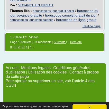
Par :
VOYANCE EN DIRECT
Thèmes liés :
/
horoscope du
horoscope du jour gratuit belier
jour voyance gratuite
/
horoscope complet gratuit du jour
/
/
horoscope en ligne gratuit
horoscope du jour signe balance
Haut de page
1 - 10 de 121 Vidéos
Page : Première | < Précédente |
Suivante
> |
Dernière
0
|
1
|
2
|
3
|
4
|
5
...
Accueil
|
Mentions légales
|
Conditions générales
d'utilisation
|
Utilisation des cookies
|
Contact à propos
de cette page
Pour ajouter ou supprimer un site, voir l'article 4 des
CGUs
En poursuivant votre navigation sur ce site, vous acceptez
X