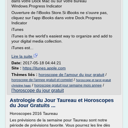
dans votre Dock Mac ou sur votre bureau
Windows.Progress Indicator
Ouverture de l'iBooks Store.Si iBooks ne s'ouvre pas,
cliquez sur l'app iBooks dans votre Dock.Progress
Indicator
iTunes
iTunes is the world's easiest way to organize and add to
your digital media collection.
iTunes est...
Lire la suite
Date:
2017-05-18 04:44:21
Site :
https://itunes.apple.com
Thèmes liés :
horoscope de l'amour du jour gratuit
/
/
horoscope de l'annee gratuit et complet
horoscope et tarot gratuit
/
/
horoscope gratuit jour semaine mois annee
christine haas
l'horoscope du jour gratuit
Astrologie du Jour Taureau et Horoscopes
du Jour Gratuits ...
Horoscopes 2016 Taureau
Les prévisions de la semaine pour Taureau sont notre
période de prévisions favorite. Vous pourrez les lire dès