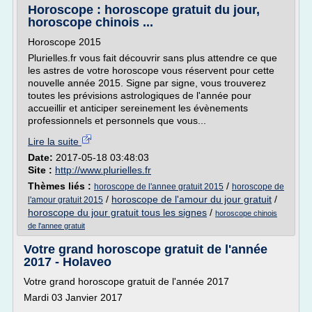
Horoscope : horoscope gratuit du jour,
horoscope chinois ...
Horoscope 2015
Plurielles.fr vous fait découvrir sans plus attendre ce que
les astres de votre horoscope vous réservent pour cette
nouvelle année 2015. Signe par signe, vous trouverez
toutes les prévisions astrologiques de l'année pour
accueillir et anticiper sereinement les évènements
professionnels et personnels que vous...
Lire la suite
Date:
2017-05-18 03:48:03
Site :
http://www.plurielles.fr
Thèmes liés :
/
horoscope de l'annee gratuit 2015
horoscope de
/
horoscope de l'amour du jour gratuit
/
l'amour gratuit 2015
horoscope du jour gratuit tous les signes
/
horoscope chinois
de l'annee gratuit
Votre grand horoscope gratuit de l'année
2017 - Holaveo
Votre grand horoscope gratuit de l'année 2017
Mardi 03 Janvier 2017