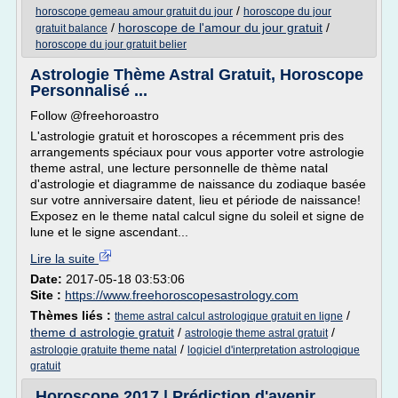
/
horoscope gemeau amour gratuit du jour
horoscope du jour
/
horoscope de l'amour du jour gratuit
/
gratuit balance
horoscope du jour gratuit belier
Astrologie Thème Astral Gratuit, Horoscope
Personnalisé ...
Follow @freehoroastro
L'astrologie gratuit et horoscopes a récemment pris des
arrangements spéciaux pour vous apporter votre astrologie
theme astral, une lecture personnelle de thème natal
d'astrologie et diagramme de naissance du zodiaque basée
sur votre anniversaire datent, lieu et période de naissance!
Exposez en le theme natal calcul signe du soleil et signe de
lune et le signe ascendant...
Lire la suite
Date:
2017-05-18 03:53:06
Site :
https://www.freehoroscopesastrology.com
Thèmes liés :
/
theme astral calcul astrologique gratuit en ligne
theme d astrologie gratuit
/
/
astrologie theme astral gratuit
/
astrologie gratuite theme natal
logiciel d'interpretation astrologique
gratuit
Horoscope 2017 | Prédiction d'avenir