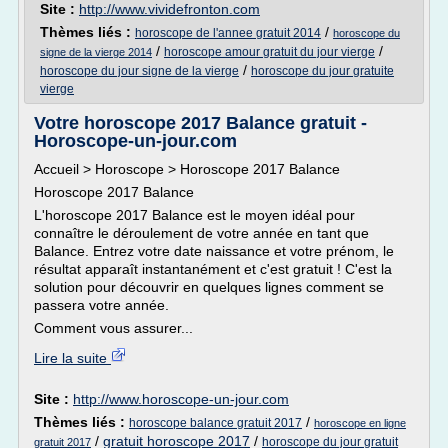
Site :
http://www.vividefronton.com
Thèmes liés :
/
horoscope de l'annee gratuit 2014
horoscope du
/
/
horoscope amour gratuit du jour vierge
signe de la vierge 2014
/
horoscope du jour signe de la vierge
horoscope du jour gratuite
vierge
Votre horoscope 2017 Balance gratuit -
Horoscope-un-jour.com
Accueil > Horoscope > Horoscope 2017 Balance
Horoscope 2017 Balance
L'horoscope 2017 Balance est le moyen idéal pour
connaître le déroulement de votre année en tant que
Balance. Entrez votre date naissance et votre prénom, le
résultat apparaît instantanément et c'est gratuit ! C'est la
solution pour découvrir en quelques lignes comment se
passera votre année.
Comment vous assurer...
Lire la suite
Site :
http://www.horoscope-un-jour.com
Thèmes liés :
/
horoscope balance gratuit 2017
horoscope en ligne
/
gratuit horoscope 2017
/
horoscope du jour gratuit
gratuit 2017