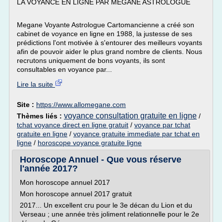
LA VOYANCE EN LIGNE PAR MÉGANE ASTROLOGUE
Megane Voyante Astrologue Cartomancienne a créé son
cabinet de voyance en ligne en 1988, la justesse de ses
prédictions l'ont motivée à s'entourer des meilleurs voyants
afin de pouvoir aider le plus grand nombre de clients. Nous
recrutons uniquement de bons voyants, ils sont
consultables en voyance par...
Lire la suite
Site :
https://www.allomegane.com
voyance consultation gratuite en ligne
Thèmes liés :
/
tchat voyance direct en ligne gratuit
/
voyance par tchat
gratuite en ligne
/
voyance gratuite immediate par tchat en
ligne
/
horoscope voyance gratuite ligne
Horoscope Annuel - Que vous réserve
l'année 2017?
Mon horoscope annuel 2017
Mon horoscope annuel 2017 gratuit
2017... Un excellent cru pour le 3e décan du Lion et du
Verseau ; une année très joliment relationnelle pour le 2e