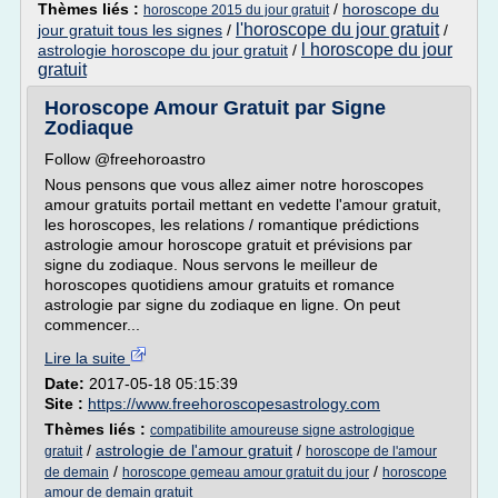
Thèmes liés :
/
horoscope du
horoscope 2015 du jour gratuit
l'horoscope du jour gratuit
jour gratuit tous les signes
/
/
l horoscope du jour
astrologie horoscope du jour gratuit
/
gratuit
Horoscope Amour Gratuit par Signe
Zodiaque
Follow @freehoroastro
Nous pensons que vous allez aimer notre horoscopes
amour gratuits portail mettant en vedette l'amour gratuit,
les horoscopes, les relations / romantique prédictions
astrologie amour horoscope gratuit et prévisions par
signe du zodiaque. Nous servons le meilleur de
horoscopes quotidiens amour gratuits et romance
astrologie par signe du zodiaque en ligne. On peut
commencer...
Lire la suite
Date:
2017-05-18 05:15:39
Site :
https://www.freehoroscopesastrology.com
Thèmes liés :
compatibilite amoureuse signe astrologique
/
astrologie de l'amour gratuit
/
gratuit
horoscope de l'amour
/
/
de demain
horoscope gemeau amour gratuit du jour
horoscope
amour de demain gratuit