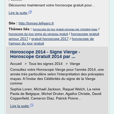
Découvrez maintenant votre horoscope gratuit pour...
Lire la suite
Site :
http://tvmag.lefigaro.fr
Thèmes liés :
/
horoscope du jour gratuit verseau par christine haas
/
horoscope gratuit
horoscope du jour signe du verseau gratuit
amour 2017
/
gratuit horoscope 2017
/
horoscope de
l'amour du jour gratuit
Horoscope 2014 - Signe Vierge -
Horoscope Gratuit 2014 par ...
Accueil > Tous les signes 2014 > Vierge
Consultez votre Horoscope Vierge pour l'année 2014, une
année très particulière selon l'interprétation des préceptes
mayas. A l'instar des Célébrités du signe de la Vierge
comme:
Sophia Loren, Michaël Jackson, Raquel Welch, La reine
Paola de Belgique, Michel Druker, Agatha Christie, David
Copperfield, Cameron Diaz, Patrick Poivre...
Lire la suite