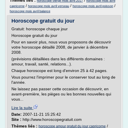
Thèmes liés :
/
horoscope vierge mois avril 2017
horoscope mois avril
/
/
/
capricorne
horoscope mois avril verseau
horoscope mois avril poisson
horoscope mois avril balance
Horoscope gratuit du jour
Gratuit: horoscope chaque jour
Horoscope gratuit du jour
Pour en savoir plus, nous vous proposons de découvrir
votre horoscope détaillé 2008, de janvier à décembre
2008.
(prévisions détaillées dans les différents domaines :
amour, travail, santé, relations...).
Chaque horoscope est long d'environ 25 à 42 pages.
Vous pourrez l'imprimer pour le conserver tout au long de
l'année.
Ne laissez pas passer cette occasion de découvrir, en
avant-première, les pièges ou les bonnes nouvelles qui
vous...
Lire la suite
Date:
2007-11-21 15:25:42
Site :
http://www.horoscopegratuit.com
Thèmes liés :
/
horoscope amour gratuit du jour capricorne