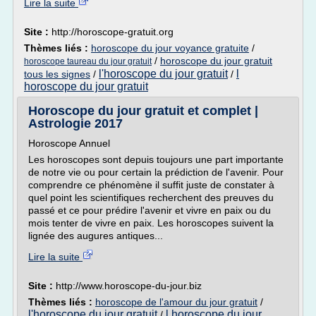
Lire la suite
Site :
http://horoscope-gratuit.org
Thèmes liés :
horoscope du jour voyance gratuite
/
/
horoscope du jour gratuit
horoscope taureau du jour gratuit
l'horoscope du jour gratuit
l
tous les signes
/
/
horoscope du jour gratuit
Horoscope du jour gratuit et complet |
Astrologie 2017
Horoscope Annuel
Les horoscopes sont depuis toujours une part importante
de notre vie ou pour certain la prédiction de l'avenir. Pour
comprendre ce phénomène il suffit juste de constater à
quel point les scientifiques recherchent des preuves du
passé et ce pour prédire l'avenir et vivre en paix ou du
mois tenter de vivre en paix. Les horoscopes suivent la
lignée des augures antiques...
Lire la suite
Site :
http://www.horoscope-du-jour.biz
Thèmes liés :
horoscope de l'amour du jour gratuit
/
l'horoscope du jour gratuit
l horoscope du jour
/