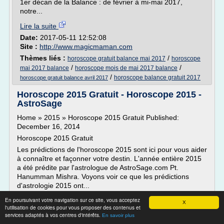
1er décan de la Balance : de février à mi-mai 2017,
notre...
Lire la suite
Date:
2017-05-11 12:52:08
Site :
http://www.magicmaman.com
Thèmes liés :
/
horoscope gratuit balance mai 2017
horoscope
/
/
mai 2017 balance
horoscope mois de mai 2017 balance
/
horoscope balance gratuit 2017
horoscope gratuit balance avril 2017
Horoscope 2015 Gratuit - Horoscope 2015 -
AstroSage
Home » 2015 » Horoscope 2015 Gratuit Published:
December 16, 2014
Horoscope 2015 Gratuit
Les prédictions de l'horoscope 2015 sont ici pour vous aider
à connaître et façonner votre destin. L'année entière 2015
a été prédite par l'astrologue de AstroSage.com Pt.
Hanumman Mishra. Voyons voir ce que les prédictions
d'astrologie 2015 ont...
En poursuivant votre navigation sur ce site, vous acceptez
Lire la suite
X
l'utilisation de cookies pour vous proposer des contenus et
services adaptés à vos centres d'intérêts.
En savoir plus
Site :
http://www.astrosage.com