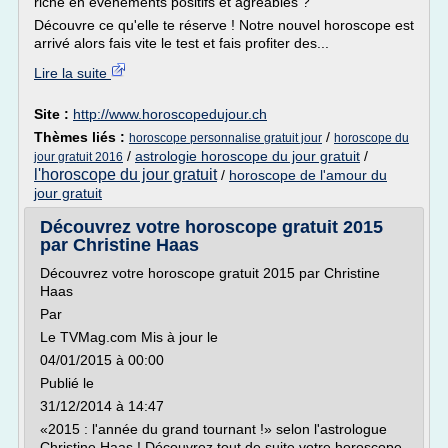
riche en événements positifs et agréables ?
Découvre ce qu'elle te réserve ! Notre nouvel horoscope est
arrivé alors fais vite le test et fais profiter des...
Lire la suite
Site :
http://www.horoscopedujour.ch
Thèmes liés :
/
horoscope personnalise gratuit jour
horoscope du
/
astrologie horoscope du jour gratuit
/
jour gratuit 2016
l'horoscope du jour gratuit
/
horoscope de l'amour du
jour gratuit
Découvrez votre horoscope gratuit 2015
par Christine Haas
Découvrez votre horoscope gratuit 2015 par Christine
Haas
Par
Le TVMag.com Mis à jour le
04/01/2015 à 00:00
Publié le
31/12/2014 à 14:47
«2015 : l'année du grand tournant !» selon l'astrologue
Christine Haas ! Découvrez tout de suite votre horoscope